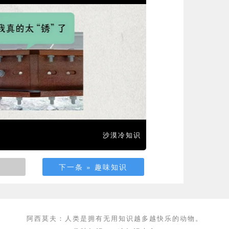
沙漠冷知识
下一条 » 趣味知识
阿西莫夫：人类是拥有无用知识越多越快乐的动物。