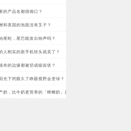
家的产品名都很拗口？
洲和美国的泡面没有叉子？
响尾蛇，尾巴能发出响声吗？
的人刚实的新手机转头就卖了？
镜布的边缘都被切成锯齿状？
阳光下闭眼久了睁眼视野会变绿？
产奶，比牛奶更营养的「蟑螂奶」是怎么来的？