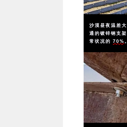
沙漠昼夜温差
通的镀锌钢支
常状况的
70%