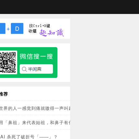
推荐
世界的人一感觉到痛就嗷得一声叫起来？
用「鼻祖」来代表始祖，和鼻子有什么关系？
 AI 杀死了破折号「——」？