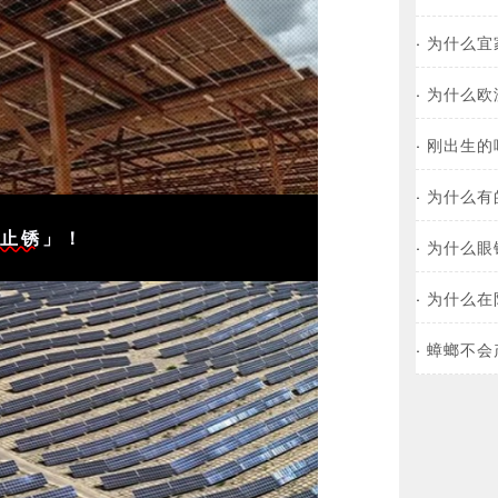
·
为什么宜
·
为什么欧
·
刚出生的
·
为什么有
锈止锈
」！
·
为什么眼
·
为什么在
·
蟑螂不会