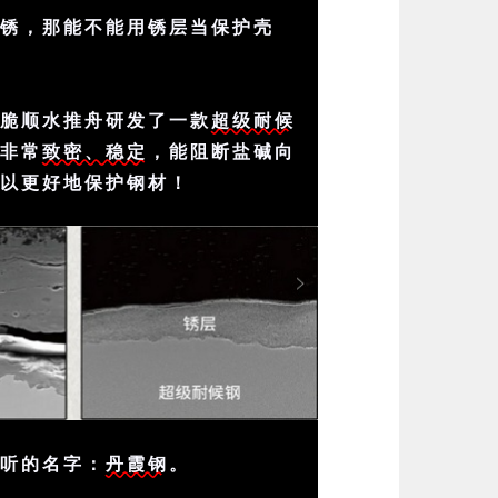
生锈，那能不能用锈层当保护壳
干脆顺水推舟研发了一款
超级耐候
锈非常
致密、稳定
，能阻断盐碱向
可以更好地保护钢材！
好听的名字：
丹霞钢
。