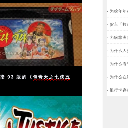
·
为啥年年
·
货车「拉
·
为啥非洲
·
为什么人
·
为什么看
·
为什么在
 93 版的《
包青天之七侠五
·
银行卡存