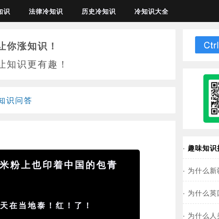
知识
法律冷知识
历史冷知识
冷知识大全
让你涨知识！
让知识更有趣！
知识问答
·
趣味知识
米粉上也印着中国的包青
·
为什么新
·
为什么英
青天在当地泰！红！了！
·
为什么人