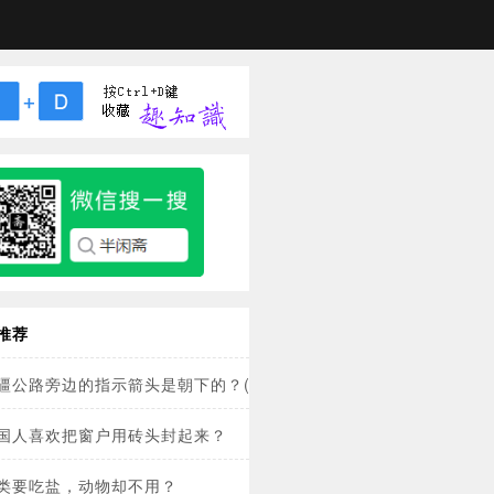
推荐
疆公路旁边的指示箭头是朝下的？(详)
国人喜欢把窗户用砖头封起来？
类要吃盐，动物却不用？