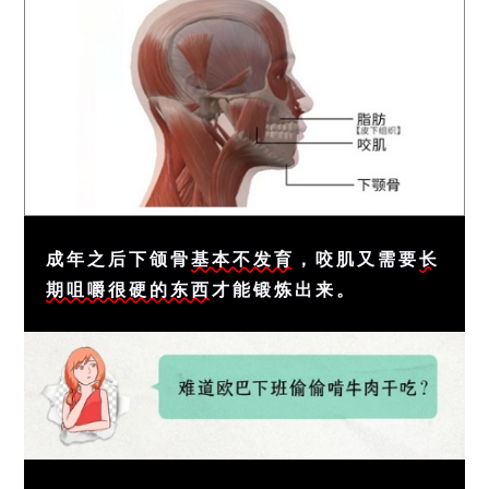
成年之后下颌骨
基本不发育
，咬肌又需要
长
期咀嚼很硬的东西
才能锻炼出来。