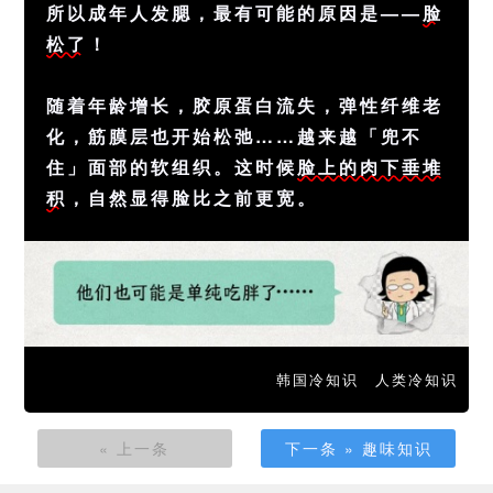
所以成年人发腮，最有可能的原因是——
脸
松了
！
随着年龄增长，胶原蛋白流失，弹性纤维老
化，筋膜层也开始松弛……越来越「兜不
住」面部的软组织。这时候
脸上的肉下垂堆
积
，自然显得脸比之前更宽。
韩国冷知识
人类冷知识
« 上一条
下一条 » 趣味知识