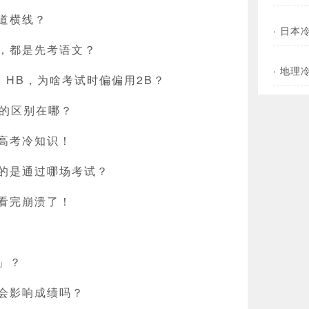
道横线？
·
日本
，都是先考语文？
·
地理
B、HB，为啥考试时偏偏用2B？
二者的区别在哪？
高考冷知识！
的是通过哪场考试？
看完崩溃了！
」？
会影响成绩吗？