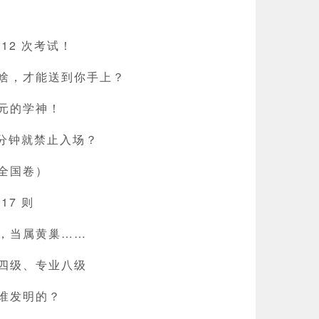
12 次考试！
啥，才能送到你手上？
元的学神！
 分钟就禁止入场？
全国卷）
17 则
，当属黄巢……
四级、专业八级
谁发明的？