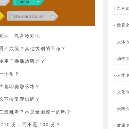
·
百科
·
世界
知识
教育冷知识
·
人体
语四六级？其他级别的不考？
·
动物
接用广播播放听力？
一个角？
·
人物
片都印得那么糊？
·
文化
么不按常理出牌？
·
美国
二最难考？不是全国统一的吗？
10 分，而不是 100 分？
·
健康