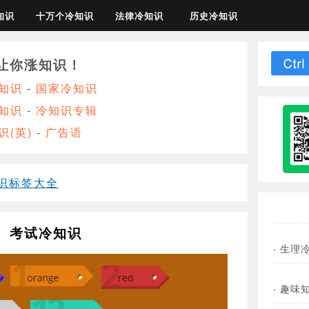
知识
十万个冷知识
法律冷知识
历史冷知识
让你涨知识！
知识
-
国家冷知识
知识
-
冷知识专辑
识(英)
-
广告语
识标签大全
考试冷知识
·
生理
·
趣味