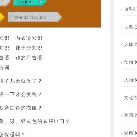
·
百科
·
世界
知识
内衣冷知识
·
人体
知识
袜子冷知识
告语
鞋的广告语
·
动物
告词
·
人物
晒了几天就没了？
搓一下才会变香？
·
文化
多穿红色的衣服？
·
美国
黄、绿、银灰色的衣服出门？
·
健康
还保暖吗？