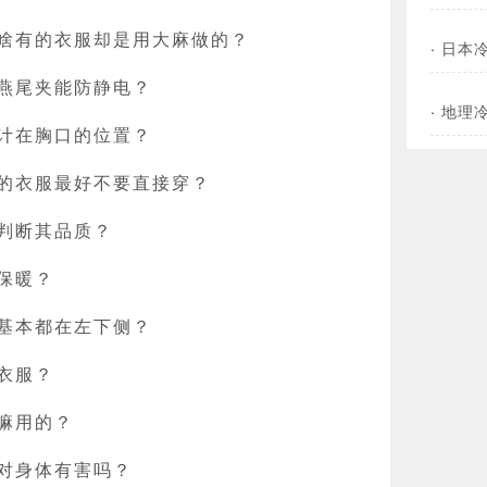
啥有的衣服却是用大麻做的？
·
日本
燕尾夹能防静电？
·
地理
计在胸口的位置？
的衣服最好不要直接穿？
判断其品质？
保暖？
基本都在左下侧？
衣服？
嘛用的？
对身体有害吗？