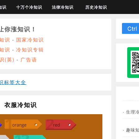
知识
十万个冷知识
法律冷知识
历史冷知识
让你涨知识！
知识
-
国家冷知识
知识
-
冷知识专辑
识(英)
-
广告语
识标签大全
衣服冷知识
·
生理
·
趣味